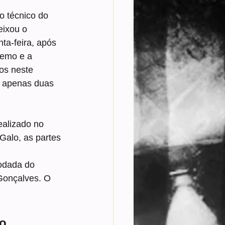
o técnico do 
eixou o 
ta-feira, após 
Remo e a 
os neste 
 apenas duas 
ealizado no 
Galo, as partes 
rodada do 
Gonçalves. O 
o 