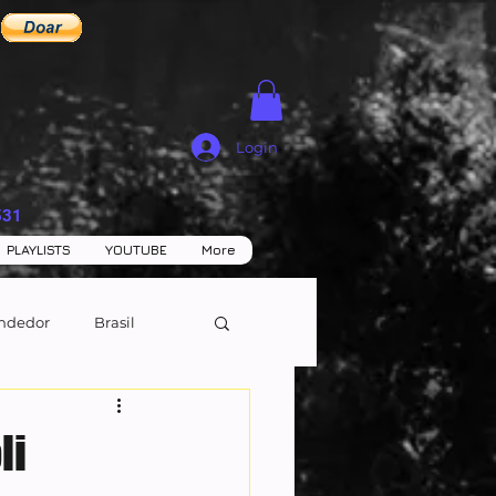
Login
531
PLAYLISTS
YOUTUBE
More
ndedor
Brasil
li