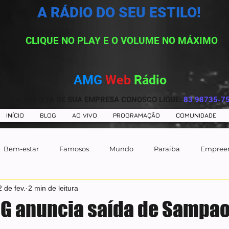
A RÁDIO DO SEU ESTILO!
CLIQUE NO PLAY E O VOLUME NO MÁXIMO
AMG
Web
Rádio
AVE A VINHETA DE SUA EMPRESA CONOSCO LIGUE:
83 98735-7
INÍCIO
BLOG
AO VIVO
PROGRAMAÇÃO
COMUNIDADE
Bem-estar
Famosos
Mundo
Paraiba
Empree
2 de fev.
2 min de leitura
MG anuncia saída de Sampao
e 5 estrelas.