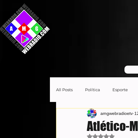
GR
All Posts
Política
Esporte
amgwebradioetv
1
Atlético-
Avaliado com NaN d