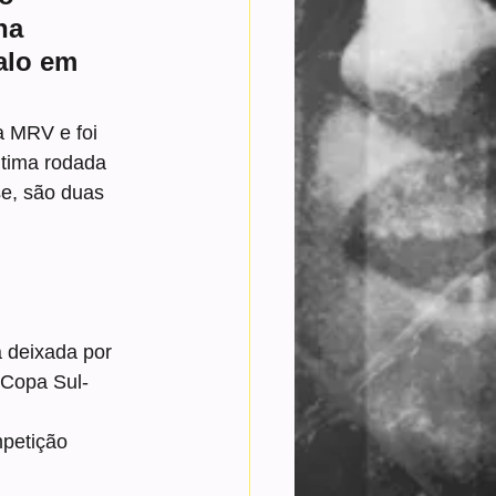
na 
alo em 
 MRV e foi 
ltima rodada 
se, são duas 
 deixada por 
 Copa Sul-
petição 