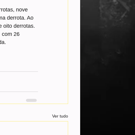
rotas, nove 
ma derrota. Ao 
 oito derrotas.
, com 26 
da.
Ver tudo