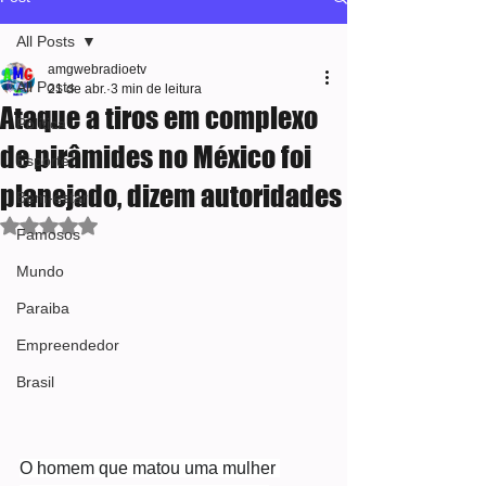
All Posts
amgwebradioetv
All Posts
21 de abr.
3 min de leitura
Ataque a tiros em complexo
Política
de pirâmides no México foi
Esporte
planejado, dizem autoridades
Bem-estar
Avaliado com NaN de 5 estrelas.
Famosos
Mundo
Paraiba
Empreendedor
Brasil
O homem que matou uma mulher 