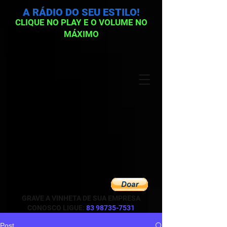
A RÁDIO DO SEU ESTILO!
CLIQUE NO PLAY E O VOLUME NO
MÁXIMO
GRAVE A VINHETA DE SUA EMPRESA
CONOSCO LIGUE:
83 98735-7531
Post