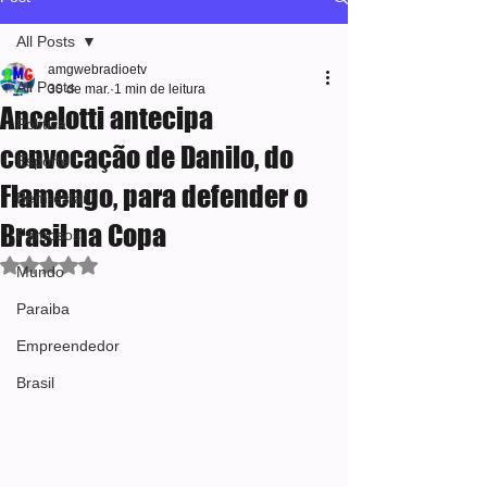
All Posts
amgwebradioetv
All Posts
30 de mar.
1 min de leitura
Ancelotti antecipa
Política
convocação de Danilo, do
Esporte
Flamengo, para defender o
Bem-estar
Brasil na Copa
Famosos
Avaliado com NaN de 5 estrelas.
Mundo
Paraiba
Empreendedor
Brasil