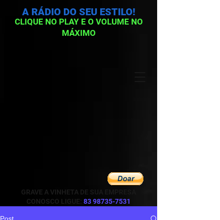
A RÁDIO DO SEU ESTILO!
CLIQUE NO PLAY E O VOLUME NO
MÁXIMO
GRAVE A VINHETA DE SUA EMPRESA
CONOSCO LIGUE:
83 98735-7531
Post