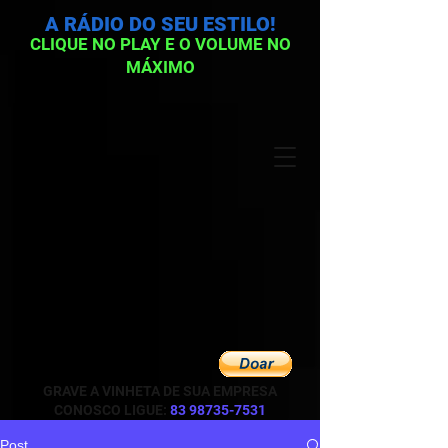
A RÁDIO DO SEU ESTILO!
CLIQUE NO PLAY E O VOLUME NO
MÁXIMO
GRAVE A VINHETA DE SUA EMPRESA
CONOSCO LIGUE:
83 98735-7531
Post