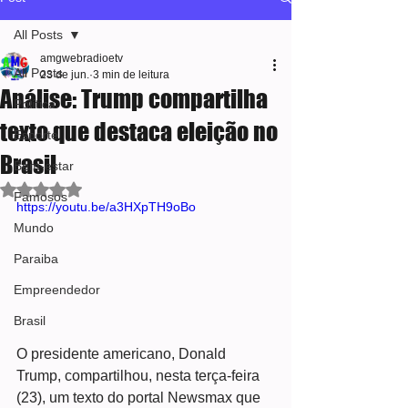
All Posts
amgwebradioetv
All Posts
23 de jun.
3 min de leitura
Análise: Trump compartilha
Política
texto que destaca eleição no
Esporte
Brasil
Bem-estar
Avaliado com NaN de 5 estrelas.
Famosos
https://youtu.be/a3HXpTH9oBo
Mundo
Paraiba
Empreendedor
Brasil
O presidente americano, Donald 
Trump, compartilhou, nesta terça-feira 
(23), um texto do portal Newsmax que 